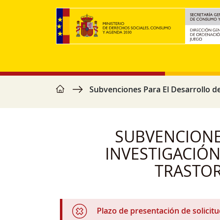
Ir o contido principal
home
Miga de pan
Subvenciones Para El Desarrollo de
SUBVENCIONE
INVESTIGACIÓN
TRASTOR
Plazo de presentación de solicit