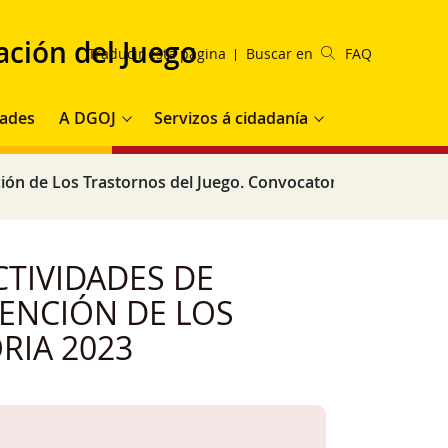
ación del Juego
Traducir esta página
Buscar en
FAQ
pal
ades
A DGOJ
Servizos á cidadanía
ión de Los Trastornos del Juego. Convocatoria 2023
TIVIDADES DE
VENCIÓN DE LOS
RIA 2023