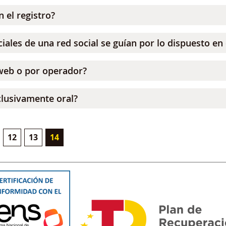
n el registro?
les de una red social se guían por lo dispuesto en e
 web o por operador?
xclusivamente oral?
ina
Página
Página
Página actual
12
13
14