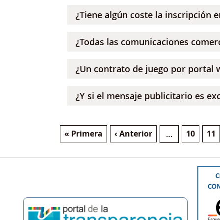
¿Tiene algún coste la inscripción e
¿Todas las comunicaciones comercia
¿Un contrato de juego por portal
¿Y si el mensaje publicitario es e
Primera página
Página anterior
Página
Pág
« Primera
‹ Anterior
10
11
…
Paginación