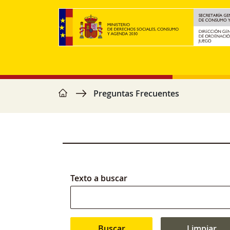
Pasar al contenido principal
home
Ruta de navegación
Preguntas Frecuentes
Texto a buscar