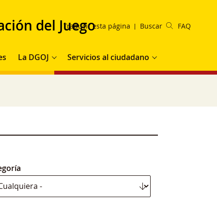
ación del Juego
Traducir esta página
Buscar
FAQ
es
La DGOJ
Servicios al ciudadano
egoría