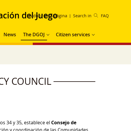
ación del Juego
Traducir esta página
Search in
FAQ
ation
News
The DGOJ
Citizen services
CY COUNCIL
os 34 y 35, establece el
Consejo de
ación y coordinación de las Comunidades