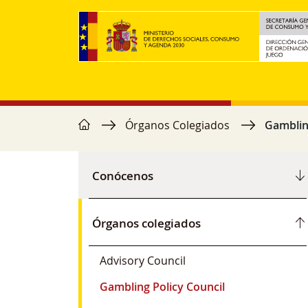
Skip to main content
home
Breadcrumb
Órganos Colegiados
Gambling
Navegación principal
Conócenos
Órganos colegiados
Advisory Council
Gambling Policy Council