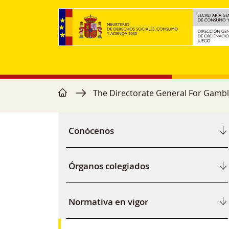
Skip to main content
home
Breadcrumb
The Directorate General For Gambl
Navegación principal
Conócenos
Órganos colegiados
Normativa en vigor