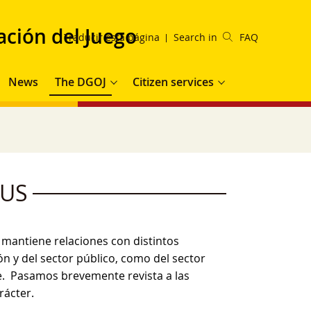
ación del Juego
Traducir esta página
Search in
FAQ
ation
News
The DGOJ
Citizen services
 US
 mantiene relaciones con distintos
n y del sector público, como del sector
le. Pasamos brevemente revista a las
rácter.