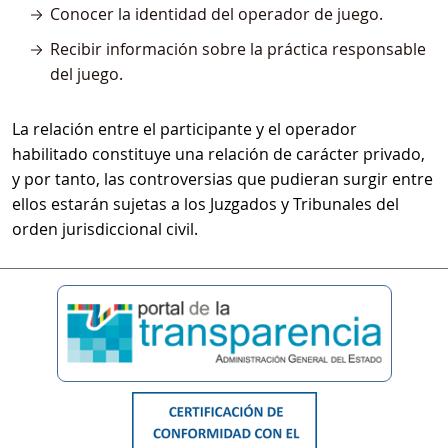
Conocer la identidad del operador de juego.
Recibir información sobre la práctica responsable
del juego.
La relación entre el participante y el operador
habilitado constituye una relación de carácter privado,
y por tanto, las controversias que pudieran surgir entre
ellos estarán sujetas a los Juzgados y Tribunales del
orden jurisdiccional civil.