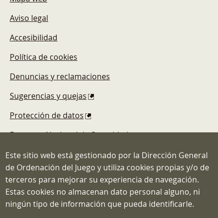
Aviso legal
Accesibilidad
Política de cookies
Denuncias y reclamaciones
Sugerencias y quejas
Protección de datos
Esquema Nacional de Seguridad
Este sitio web está gestionado por la Dirección General
de Ordenación del Juego y utiliza cookies propias y/o de
terceros para mejorar su experiencia de navegación.
Estas cookies no almacenan dato personal alguno, ni
Dirección General de Ordenación del
ningún tipo de información que pueda identificarle.
Juego
C/ Atocha, 3 MADRID 28012