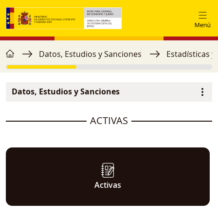
Pasar al contenido principal
home
Ruta de navegación
Datos, Estudios y Sanciones
Estadísticas y
Datos, Estudios y Sanciones
Menú secundario
image
ACTIVAS
Activas