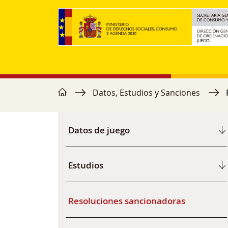
Pasar al contenido principal
home
Ruta de navegación
Datos, Estudios y Sanciones
Menú secundario
Datos de juego
Estudios
Resoluciones sancionadoras