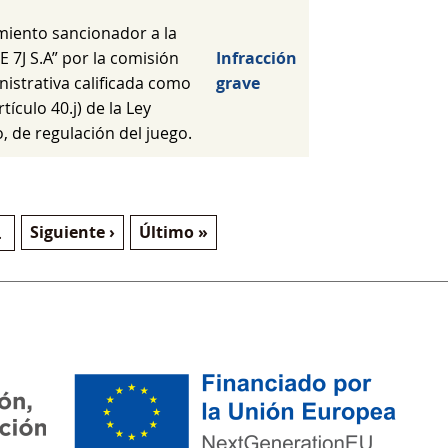
miento sancionador a la
7J S.A” por la comisión
Infracción
nistrativa calificada como
grave
rtículo 40.j) de la Ley
, de regulación del juego.
a
Siguiente página
Última página
Siguiente ›
Último »
…