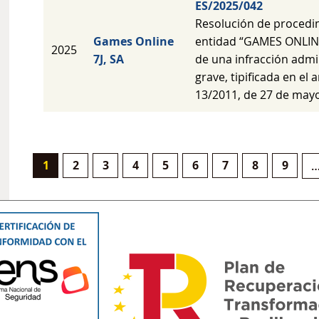
ES/2025/042
Resolución de procedi
Games Online
entidad “GAMES ONLINE 
2025
7J, SA
de una infracción admi
grave, tipificada en el a
13/2011, de 27 de mayo
Página actual
Página
Página
Página
Página
Página
Página
Página
Págin
1
2
3
4
5
6
7
8
9
Paginación