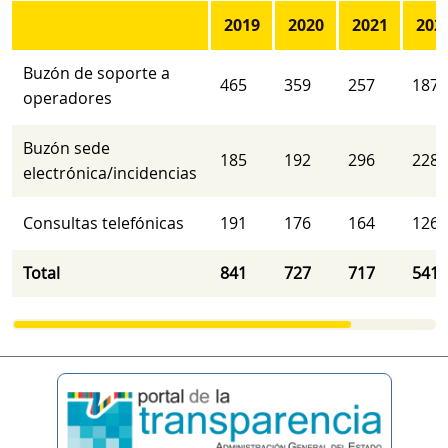
2019
2020
2021
202
Buzón de soporte a
465
359
257
187
operadores
Buzón sede
185
192
296
228
electrónica/incidencias
Consultas telefónicas
191
176
164
126
Total
841
727
717
541