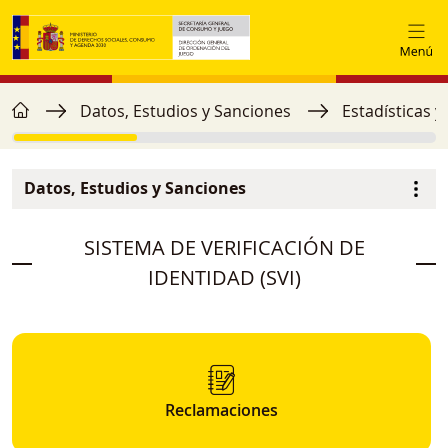
Pasar al contenido principal
home
Ruta de navegación
Datos, Estudios y Sanciones
Estadísticas y
Datos, Estudios y Sanciones
Menú secundario
image
SISTEMA DE VERIFICACIÓN DE
IDENTIDAD (SVI)
Reclamaciones