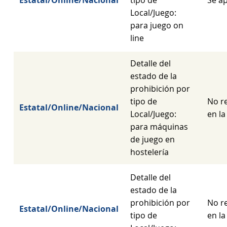
Estatal/Online/Nacional
tipo de
Se ap
Local/Juego:
para juego on
line
Detalle del
estado de la
prohibición por
tipo de
No re
Estatal/Online/Nacional
Local/Juego:
en la
para máquinas
de juego en
hostelería
Detalle del
estado de la
prohibición por
No re
Estatal/Online/Nacional
tipo de
en la