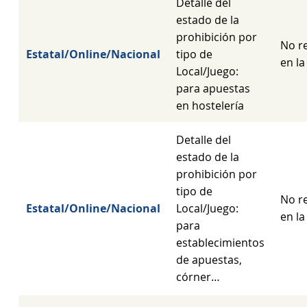
Detalle del
estado de la
prohibición por
No re
Estatal/Online/Nacional
tipo de
en la
Local/Juego:
para apuestas
en hostelería
Detalle del
estado de la
prohibición por
tipo de
No re
Estatal/Online/Nacional
Local/Juego:
en la
para
establecimientos
de apuestas,
córner…