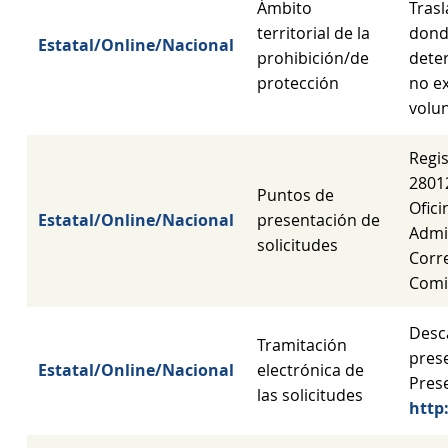
Ámbito
Trasl
territorial de la
dond
Estatal/Online/Nacional
prohibición/de
dete
protección
no ex
volun
Regis
2801
Puntos de
Ofici
Estatal/Online/Nacional
presentación de
Admi
solicitudes
Corre
Comis
Desc
Tramitación
prese
Estatal/Online/Nacional
electrónica de
Prese
las solicitudes
http