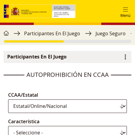
Pasar al contenido principal
home
Ruta de navegación
Participantes En El Juego
Juego Seguro
Participantes En El Juego
Menú secundario
image
AUTOPROHIBICIÓN EN CCAA
CCAA/Estatal
Característica