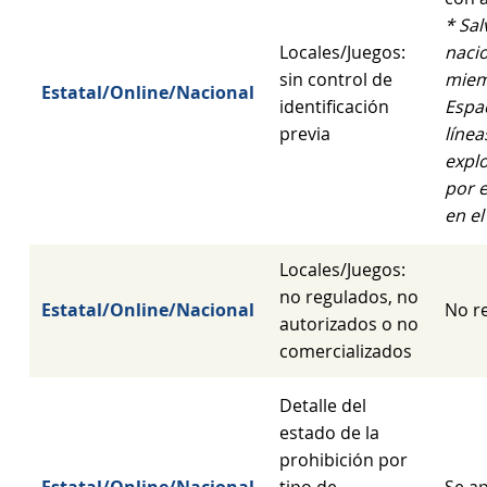
* Sa
Locales/Juegos:
nacio
sin control de
miem
Estatal/Online/Nacional
identificación
Espa
previa
línea
expl
por 
en e
Locales/Juegos:
no regulados, no
Estatal/Online/Nacional
No re
autorizados o no
comercializados
Detalle del
estado de la
prohibición por