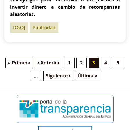
invertir dinero a cambio de recompensas
aleatorias.
DGOJ
Publicidad
Primera página
Página anterior
Página
Página
Página actual
Página
Págin
« Primera
‹ Anterior
1
2
3
4
5
Paginación
Siguiente página
Última página
Siguiente ›
Última »
…