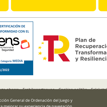
ege-oharra
Erabilerraztasuna
Cookien politika
Salaketa
Esquema Nacional de Seguridad
ección General de Ordenación del Juego y
ara mejorar su experiencia de navegación.