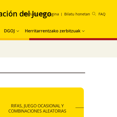
ación del Juego
Traducir esta página
Bilatu honetan
FAQ
DGOJ
Herritarrentzako zerbitzuak
RIFAS, JUEGO OCASIONAL Y
COMBINACIONES ALEATORIAS