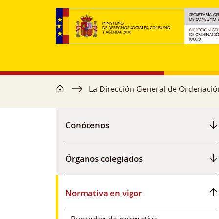
Pasar al contenido principal
home
Ruta de navegación
La Dirección General de Ordenació
Navegación principal
Conócenos
Órganos colegiados
Normativa en vigor
Buscador de normativa