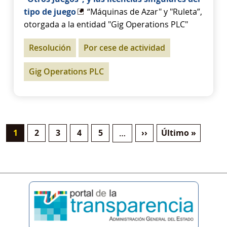
tipo de juego
“Máquinas de Azar" y "Ruleta”,
otorgada a la entidad "Gig Operations PLC"
Resolución
Por cese de actividad
Gig Operations PLC
Página actual
Página
Página
Página
Página
Siguiente página
Última página
1
2
3
4
5
››
Último »
…
Paginación