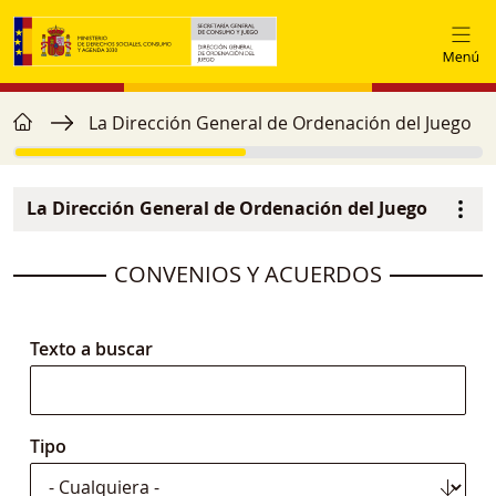
Pasar al contenido principal
home
Ruta de navegación
La Dirección General de Ordenación del Juego
La Dirección General de Ordenación del Juego
Navegación principal
image
CONVENIOS Y ACUERDOS
Texto a buscar
Tipo