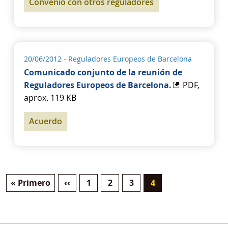
Convenio con otros reguladores
20/06/2012
- Reguladores Europeos de Barcelona
Comunicado conjunto de la reunión de
Reguladores Europeos de Barcelona.
PDF,
aprox. 119 KB
Acuerdo
Primera página
Página anterior
Página
Página
Página
Página actual
« Primero
‹‹
1
2
3
4
Paginación