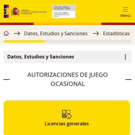
Pasar al contenido principal
home
Ruta de navegación
Datos, Estudios y Sanciones
Estadísticas y
Datos, Estudios y Sanciones
Menú secundario
image
AUTORIZACIONES DE JUEGO
OCASIONAL
Licencias generales