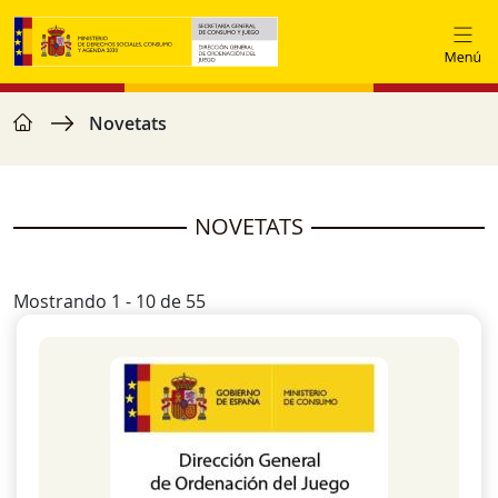
Vés al contingut
home
Fil d'ariadna
Novetats
NOVETATS
Mostrando 1 - 10 de 55