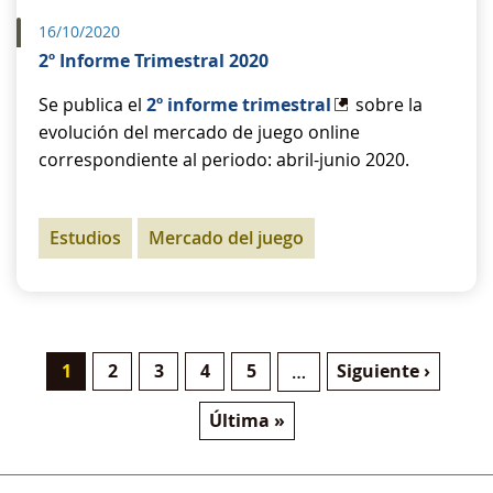
16/10/2020
2º Informe Trimestral 2020
Se publica el
2º informe trimestral
sobre la
evolución del mercado de juego online
correspondiente al periodo: abril-junio 2020.
Estudios
Mercado del juego
Pàgina actual
Pàgina
Pàgina
Pàgina
Pàgina
Pàgina següent
1
2
3
4
5
Siguiente ›
…
Paginació
Última pàgina
Última »