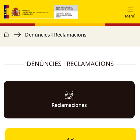
Vés al contingut
home
Fil d'ariadna
Denúncies I Reclamacions
DENÚNCIES I RECLAMACIONS
Reclamaciones