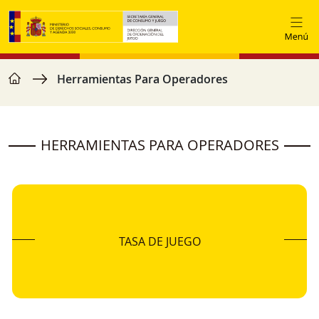
Vés al contingut
home
Fil d'ariadna
Herramientas Para Operadores
HERRAMIENTAS PARA OPERADORES
TASA DE JUEGO