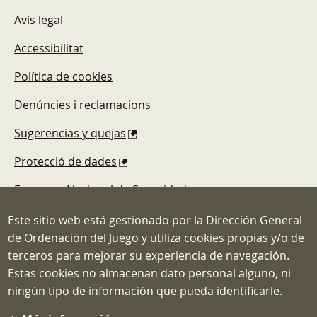
Avís legal
Accessibilitat
Política de cookies
Denúncies i reclamacions
Sugerencias y quejas
Protecció de dades
Esquema Nacional de Seguridad
Este sitio web está gestionado por la Dirección General
de Ordenación del Juego y utiliza cookies propias y/o de
terceros para mejorar su experiencia de navegación.
Estas cookies no almacenan dato personal alguno, ni
Dirección General de Ordenación del
ningún tipo de información que pueda identificarle.
Juego
C/ Atocha, 3 MADRID 28012