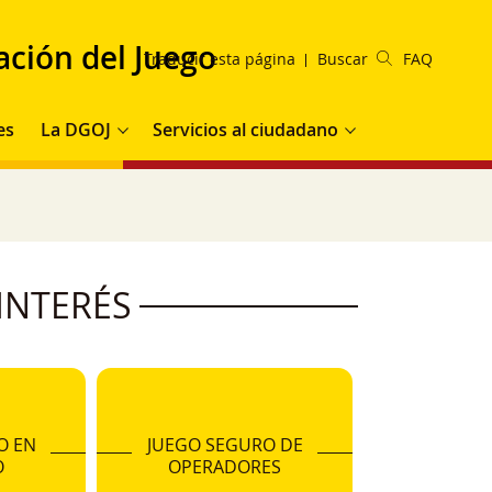
ación del Juego
Traducir esta página
Buscar
FAQ
es
La DGOJ
Servicios al ciudadano
INTERÉS
O EN
JUEGO SEGURO DE
O
OPERADORES