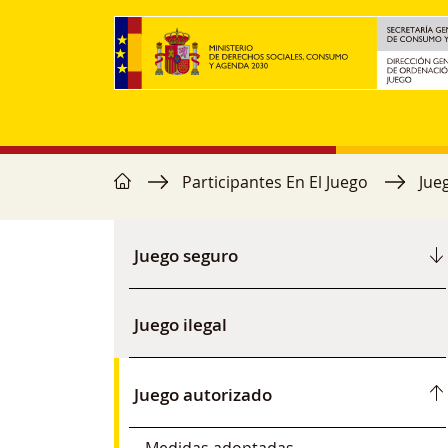
Pasar al contenido principal
home
Ruta de navegación
Participantes En El Juego
Jue
Menú secundario
Juego seguro
Juego ilegal
Juego autorizado
Medidas adoptadas