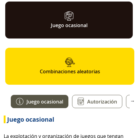
Juego ocasional
Combinaciones aleatorias
→
Juego ocasional
Autorización
Juego ocasional
La explotación y organización de juegos que tengan