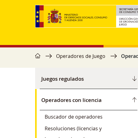
Pasar al contenido principal
home
Ruta de navegación
Operadores de Juego
Operad
Menú secundario
Juegos regulados
Operadores con licencia
Buscador de operadores
Resoluciones (licencias y