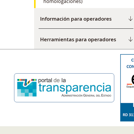
homologaciones)
Información para operadores
Herramientas para operadores
Pie de página