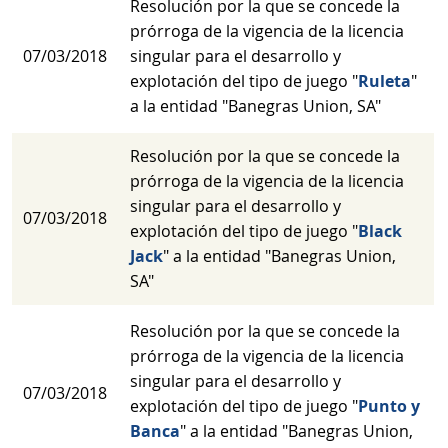
Resolución por la que se concede la
prórroga de la vigencia de la licencia
07/03/2018
singular para el desarrollo y
explotación del tipo de juego "
Ruleta
"
a la entidad "Banegras Union, SA"
Resolución por la que se concede la
prórroga de la vigencia de la licencia
singular para el desarrollo y
07/03/2018
explotación del tipo de juego "
Black
Jack
" a la entidad "Banegras Union,
SA"
Resolución por la que se concede la
prórroga de la vigencia de la licencia
singular para el desarrollo y
07/03/2018
explotación del tipo de juego "
Punto y
Banca
" a la entidad "Banegras Union,