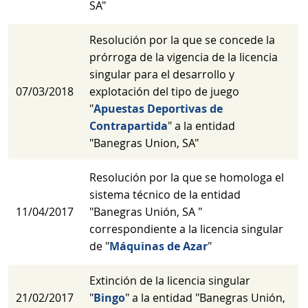
SA"
Resolución por la que se concede la
prórroga de la vigencia de la licencia
singular para el desarrollo y
07/03/2018
explotación del tipo de juego
"
Apuestas Deportivas de
Contrapartida
" a la entidad
"Banegras Union, SA"
Resolución por la que se homologa el
sistema técnico de la entidad
11/04/2017
"Banegras Unión, SA "
correspondiente a la licencia singular
de "
Máquinas de Azar
"
Extinción de la licencia singular
21/02/2017
"
Bingo
" a la entidad "Banegras Unión,