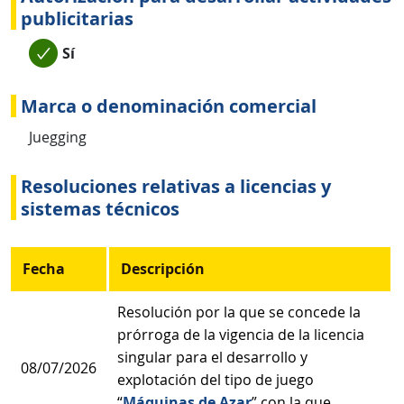
publicitarias
Sí
Marca o denominación comercial
Juegging
Resoluciones relativas a licencias y
sistemas técnicos
Fecha
Descripción
Resolución por la que se concede la
prórroga de la vigencia de la licencia
singular para el desarrollo y
08/07/2026
explotación del tipo de juego
“
Máquinas de Azar
” con la que