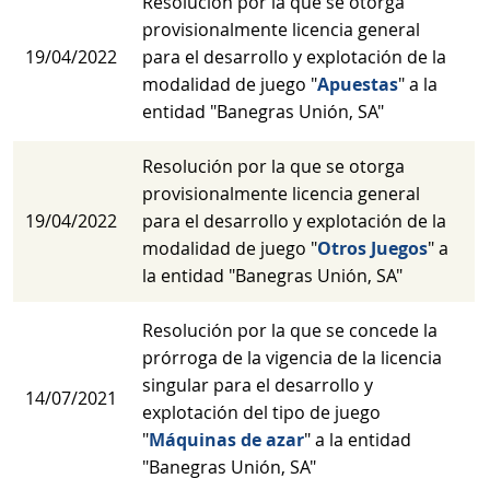
Resolución por la que se otorga
provisionalmente licencia general
19/04/2022
para el desarrollo y explotación de la
modalidad de juego "
Apuestas
" a la
entidad "Banegras Unión, SA"
Resolución por la que se otorga
provisionalmente licencia general
19/04/2022
para el desarrollo y explotación de la
modalidad de juego "
Otros Juegos
" a
la entidad "Banegras Unión, SA"
Resolución por la que se concede la
prórroga de la vigencia de la licencia
singular para el desarrollo y
14/07/2021
explotación del tipo de juego
"
Máquinas de azar
" a la entidad
"Banegras Unión, SA"