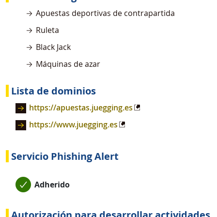
Apuestas deportivas de contrapartida
Ruleta
Black Jack
Máquinas de azar
Lista de dominios
https://apuestas.juegging.es
https://www.juegging.es
Servicio Phishing Alert
Adherido
Autorización para desarrollar actividades