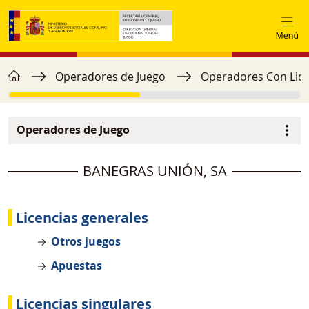
Pasar al contenido principal
home
Ruta de navegación
Operadores de Juego
Operadores Con Lice
Operadores de Juego
Menú secundario
image
BANEGRAS UNIÓN, SA
Licencias generales
Otros juegos
Apuestas
Licencias singulares