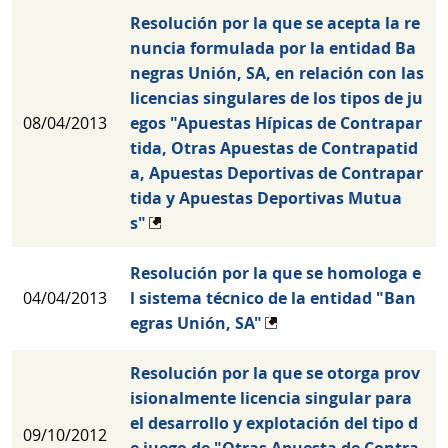
Resolución por la que se acepta la re
nuncia formulada por la entidad Ba
negras Unión, SA, en relación con las
licencias singulares de los tipos de ju
08/04/2013
egos "Apuestas Hípicas de Contrapar
tida, Otras Apuestas de Contrapatid
a, Apuestas Deportivas de Contrapar
tida y Apuestas Deportivas Mutua
s"
Resolución por la que se homologa e
04/04/2013
l sistema técnico de la entidad "Ban
egras Unión, SA"
Resolución por la que se otorga prov
isionalmente licencia singular para
el desarrollo y explotación del tipo d
09/10/2012