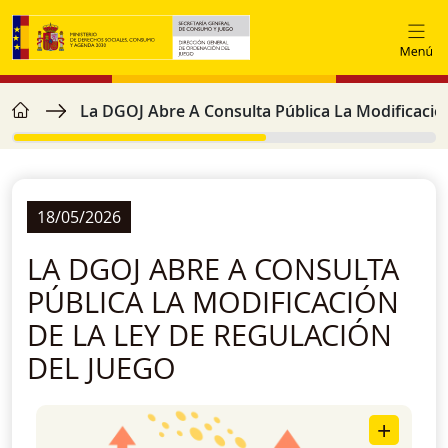
Skip to main content
home
Breadcrumb
La DGOJ Abre A Consulta Pública La Modificación
18/05/2026
LA DGOJ ABRE A CONSULTA
PÚBLICA LA MODIFICACIÓN
DE LA LEY DE REGULACIÓN
DEL JUEGO