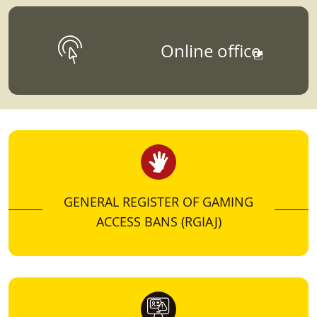
DATA, STUDIES AND
Online office
STATISTICS
Para aquellos que quieran conocer más sobre
datos, estudios, informes, o estadísticas
vinculados a la Dirección General de
Ordenación del Juego.
GENERAL REGISTER OF GAMING
ACCESS BANS (RGIAJ)