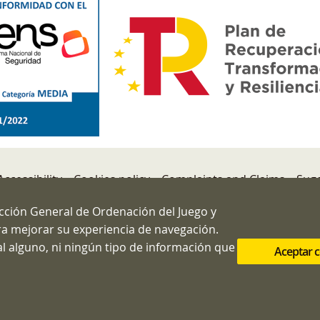
Accessibility
Cookies policy
Complaints and Claims
Suge
ección General de Ordenación del Juego y
ara mejorar su experiencia de navegación.
n General de Ordenación del Juego
l alguno, ni ningún tipo de información que
Aceptar 
a, 3 MADRID 28012
 91.571.40.80
info@ordenacionjuego.gob.es