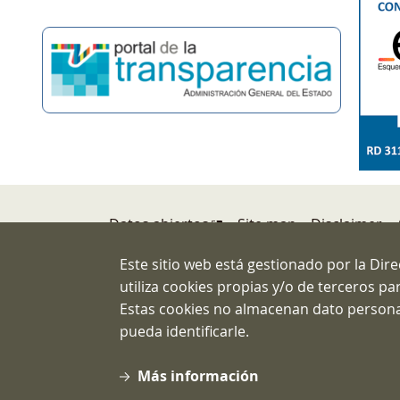
Footer
Datos abiertos
Site map
Disclaimer
Esquema Nacional de Seguridad
Este sitio web está gestionado por la Dir
utiliza cookies propias y/o de terceros p
Direcció
Estas cookies no almacenan dato persona
C/ Atoch
pueda identificarle.
Teléfono:
Correo: 
Más información