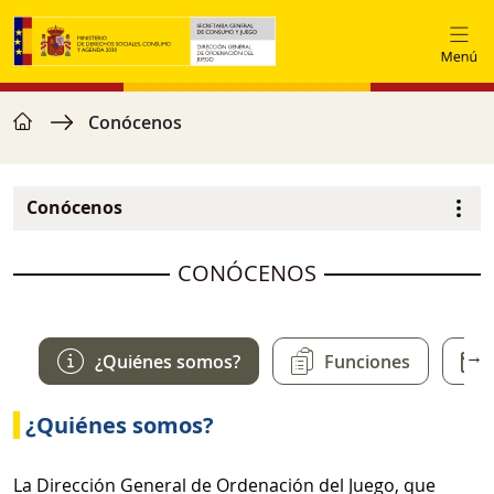
Skip to main content
home
Breadcrumb
Conócenos
Conócenos
Navegación principal
image
CONÓCENOS
→
¿Quiénes somos?
Funciones
¿Quiénes somos?
La Dirección General de Ordenación del Juego, que