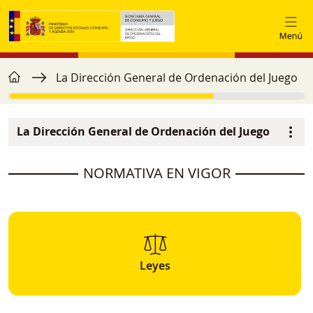
Pasar al contenido principal
home
Ruta de navegación
La Dirección General de Ordenación del Juego
La Dirección General de Ordenación del Juego
Navegación principal
image
NORMATIVA EN VIGOR
Leyes