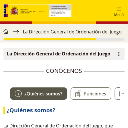
Pasar al contenido principal
home
Ruta de navegación
La Dirección General de Ordenación del Juego
La Dirección General de Ordenación del Juego
Navegación principal
image
CONÓCENOS
→
¿Quiénes somos?
Funciones
¿Quiénes somos?
La Dirección General de Ordenación del Juego, que