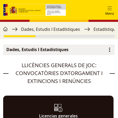
Vés al contingut
home
Fil d'ariadna
Dades, Estudis I Estadístiques
Estadístique
Dades, Estudis I Estadístiques
Menú secundario
image
LLICÈNCIES GENERALS DE JOC:
CONVOCATÒRIES D’ATORGAMENT I
EXTINCIONS I RENÚNCIES
Licencias generales