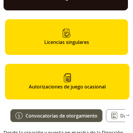
Licencias singulares
Autorizaciones de juego ocasional
→
Convocatorias de otorgamiento
Datos
Desde la creación y puesta en marcha de la Dirección